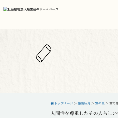
トップページ
＞
施設紹介
＞
富の里
＞
富の
人間性を尊重したその人らしい