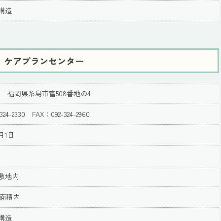
構造
 ケアプランセンター
133 福岡県糸島市富508番地の4
324-2330 FAX：092-324-2960
月1日
敷地内
一面積内
構造