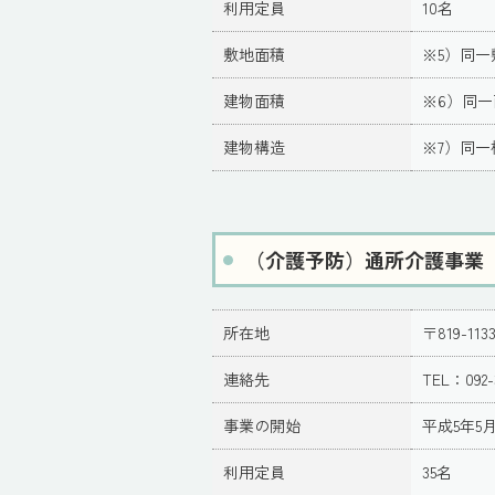
利用定員
10名
敷地面積
※5）同一
建物面積
※6）同
建物構造
※7）同一
（介護予防）通所介護事業
所在地
〒819-1
連絡先
TEL：092-
事業の開始
平成5年5月
利用定員
35名