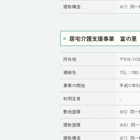
建物構造
※7）同一
居宅介護支援事業 富の里
所在地
〒819-1
連絡先
TEL：092-
事業の開始
平成11年9
利用定員
-
敷地面積
※5）同一
建物面積
※6）同
建物構造
※7）同一