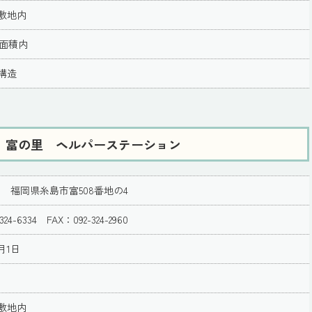
敷地内
一面積内
構造
 富の里 ヘルパーステーション
133 福岡県糸島市富508番地の4
324-6334 FAX：092-324-2960
月1日
敷地内