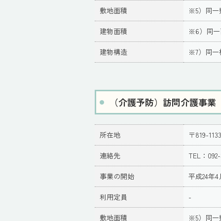
敷地面積
※5）同一
建物面積
※6）同
建物構造
※7）同一
（介護予防）訪問介護事業
所在地
〒819-1
連絡先
TEL：092-
事業の開始
平成24年4
利用定員
-
敷地面積
※5）同一