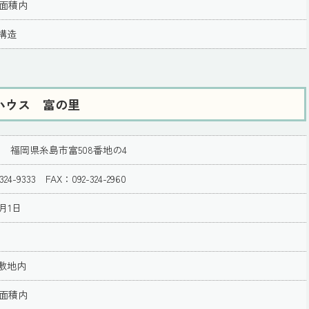
一面積内
構造
ハウス 富の里
133 福岡県糸島市富508番地の4
324-9333 FAX：092-324-2960
月1日
敷地内
一面積内